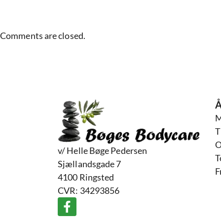
Comments are closed.
Å
M
T
O
v/ Helle Bøge Pedersen
T
Sjællandsgade 7
F
4100 Ringsted
CVR: 34293856