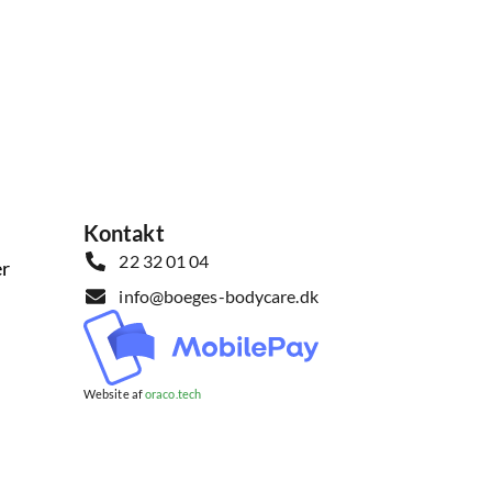
Kontakt
22 32 01 04
er
info@boeges-bodycare.dk
Website af
oraco.tech